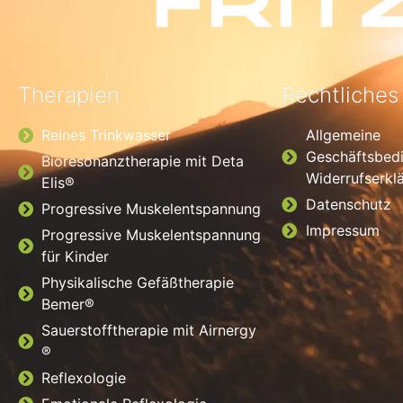
Therapien
Rechtliches
Reines Trinkwasser
Allgemeine
Geschäftsbed
Bioresonanztherapie mit Deta
Widerrufserkl
Elis®
Datenschutz
Progressive Muskelentspannung
Impressum
Progressive Muskelentspannung
für Kinder
Physikalische Gefäßtherapie
Bemer®
Sauerstofftherapie mit Airnergy
®
Reflexologie