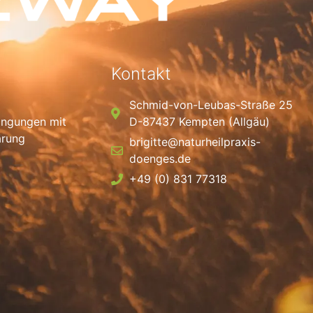
Kontakt
Schmid-von-Leubas-Straße 25
ingungen mit
D-87437 Kempten (Allgäu)
ärung
brigitte@naturheilpraxis-
doenges.de
+49 (0) 831 77318